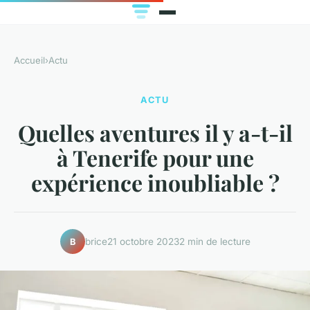
Accueil
›
Actu
ACTU
Quelles aventures il y a-t-il
à Tenerife pour une
expérience inoubliable ?
brice
21 octobre 2023
2 min de lecture
B