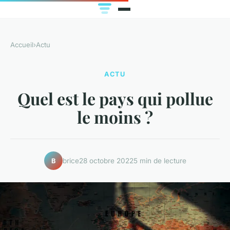
Accueil
›
Actu
ACTU
Quel est le pays qui pollue
le moins ?
brice
28 octobre 2022
5 min de lecture
B