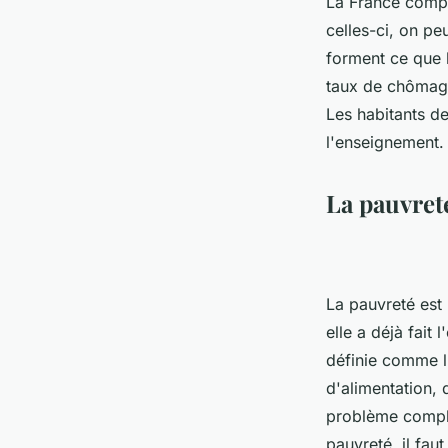
La France compte
celles-ci, on pe
forment ce que l
taux de chômage
Les habitants de
l'enseignement.
La pauvret
La pauvreté est
elle a déjà fait
définie comme l
d'alimentation, 
problème comple
pauvreté, il fau