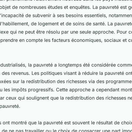
 l'objet de nombreuses études et enquêtes. La pauvreté est 
'incapacité de subvenir à ses besoins essentiels, notammen
d'habillement, de logement et de soins de santé. La pauvret
xe qui ne peut être résolu par une seule approche. Pour 
t prendre en compte les facteurs économiques, sociaux et cu
ndustrialisés, la pauvreté a longtemps été considérée com
n des revenus. Les politiques visant à réduire la pauvreté on
xées sur la redistribution des richesses via des programmes
ou les impôts progressifs. Cette approche a cependant montr
par ceux qui soulignent que la redistribution des richesses n
 pauvreté.
ont montré que la pauvreté est souvent le résultat de choix
x de ne pas travailler ou le choix de consacrer une part imp