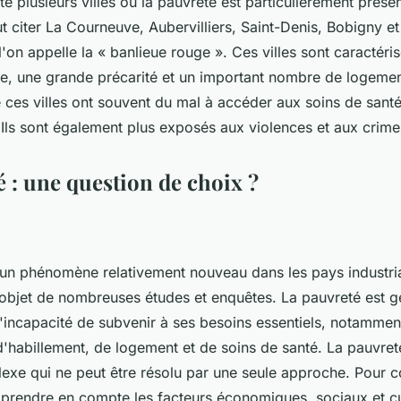
 plusieurs villes où la pauvreté est particulièrement prése
ut citer La Courneuve, Aubervilliers, Saint-Denis, Bobigny et
'on appelle la « banlieue rouge ». Ces villes sont caractéris
, une grande précarité et un important nombre de logemen
 ces villes ont souvent du mal à accéder aux soins de santé
 Ils sont également plus exposés aux violences et aux crime
é : une question de choix ?
 un phénomène relativement nouveau dans les pays industria
 l'objet de nombreuses études et enquêtes. La pauvreté est 
'incapacité de subvenir à ses besoins essentiels, notammen
d'habillement, de logement et de soins de santé. La pauvret
xe qui ne peut être résolu par une seule approche. Pour 
t prendre en compte les facteurs économiques, sociaux et cu