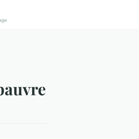
age
 pauvre