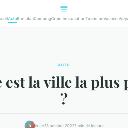
ueil
Actu
Bon plan
Camping
Croisière
Location
Tourisme
Vacance
Voy
ACTU
 est la ville la plus
?
brice
28 octobre 2022
7 min de lecture
B