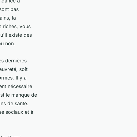
endance à
 sont pas
ains, la
s riches, vous
u'il existe des
ou non.
les dernières
uvreté, soit
rmes. Il y a
ent nécessaire
 est le manque de
oins de santé.
es sociaux et à