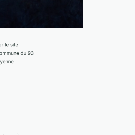
r le site
a commune du 93
oyenne