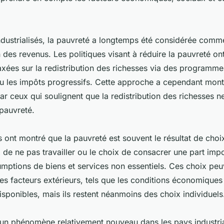
ndustrialisés, la pauvreté a longtemps été considérée com
n des revenus. Les politiques visant à réduire la pauvreté on
xées sur la redistribution des richesses via des programmes
ou les impôts progressifs. Cette approche a cependant montr
par ceux qui soulignent que la redistribution des richesses n
 pauvreté.
ont montré que la pauvreté est souvent le résultat de choix
x de ne pas travailler ou le choix de consacrer une part imp
mptions de biens et services non essentiels. Ces choix peu
es facteurs extérieurs, tels que les conditions économiques
isponibles, mais ils restent néanmoins des choix individuels
 un phénomène relativement nouveau dans les pays industria