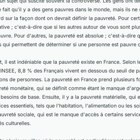
un sujet qui suscite souvent la controverse. Les gens ont t
e fait qu'il y a des gens pauvres dans le monde, mais ils ne
d sur la façon dont on devrait définir la pauvreté. Pour cert
ative ; c'est-à-dire que si les autres autour de vous sont plu
uvre. Pour d'autres, la pauvreté est absolue ; c'est-à-dire q
fs qui permettent de déterminer si une personne est pauvre 
it, il est indéniable que la pauvreté existe en France. Selon 
'INSEE, 8,8 % des Français vivent en dessous du seuil de pa
ions de personnes. La pauvreté en France prend plusieurs fo
reté monétaire, qui se définit comme étant le manque d'arg
 besoins de base. Ensuite, il y a la pauvreté matérielle, qui
ces essentiels, tels que l'habitation, l'alimentation ou les s
 pauvreté sociale, qui est le manque d'accès à certains servic
és culturelles.