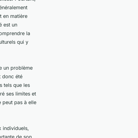
généralement
t en matière
é est un
comprendre la
lturels qui y
me un problème
t donc été
 tels que les
é ses limites et
e peut pas à elle
 individuels,
ortante de son