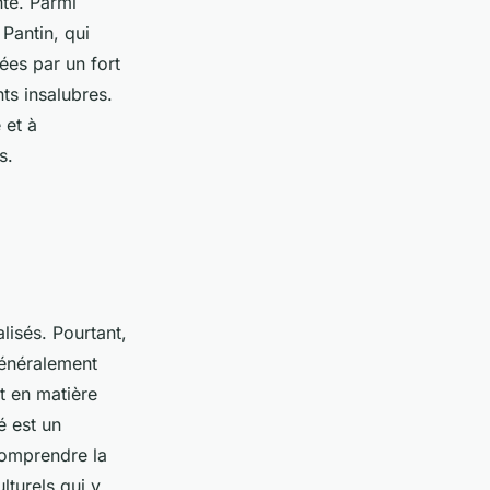
nte. Parmi
 Pantin, qui
ées par un fort
ts insalubres.
 et à
s.
lisés. Pourtant,
généralement
t en matière
é est un
comprendre la
lturels qui y