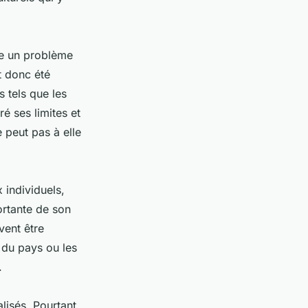
me un problème
t donc été
 tels que les
é ses limites et
e peut pas à elle
 individuels,
ortante de son
vent être
 du pays ou les
.
lisés. Pourtant,